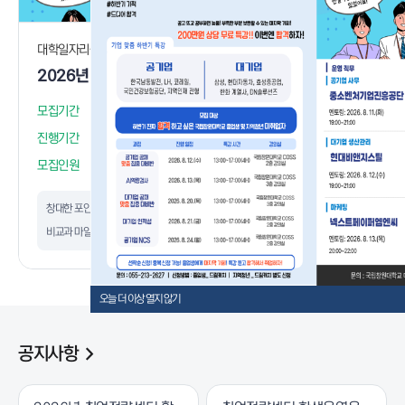
대학일자리플러스센터
대학일자리플
2026년 졸업생 특화 프로그램 사업 「Career-Up 멘토링 스터디」 8월 직무 멘토링 모집 (중소벤처기업진흥공단 사무, 현대비앤지스틸 생산관리, 마케팅/비대면진행)
모집기간
26.07.20 ~ 26.08.12
모집기간
진행기간
26.08.11 ~ 26.08.13
진행기간
모집인원
21 / 8 (선착순 선발)
모집인원
창대한 포인트
0
창대한 포인트
비교과 마일리지
0
비교과 마일리
오늘 더 이상 열지 않기
공지사항