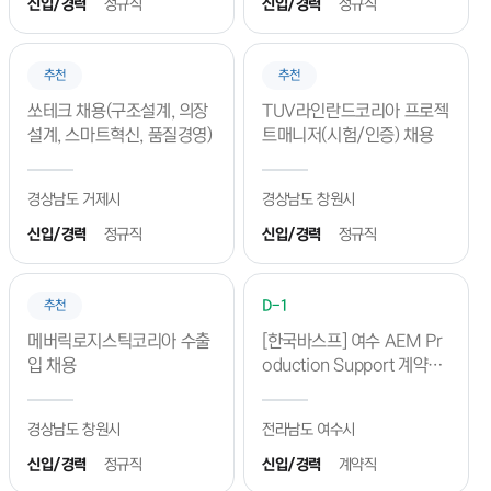
팅/비대면진행)
신입/경력
정규직
신입/경력
정규직
진행일
2026.08.11 ~ 2026.08.11
추천
추천
CWNU 졸업생 커리어 골든타임 프로젝트 [3차 실전특강]
쏘테크 채용(구조설계, 의장
TUV라인란드코리아 프로젝
진행일
2026.08.11 ~ 2026.08.11
설계, 스마트혁신, 품질경영)
트매니저(시험/인증) 채용
2026-2 현장실습생 모집안내
경상남도 거제시
진행일
2026.08.08 ~ 2026.08.08
경상남도 창원시
신입/경력
정규직
신입/경력
정규직
2026년도 창대한 멘토단 트랙(8월)
진행일
2026.08.06 ~ 2026.08.28
D-1
추천
예정된 프로그램
메버릭로지스틱코리아 수출
[한국바스프] 여수 AEM Pr
입 채용
oduction Support 계약직
2026년도 창대한 멘토단 트랙(9월)
모집 공고
진행일
2026.09.01 ~ 2026.09.30
경상남도 창원시
전라남도 여수시
신입/경력
정규직
신입/경력
계약직