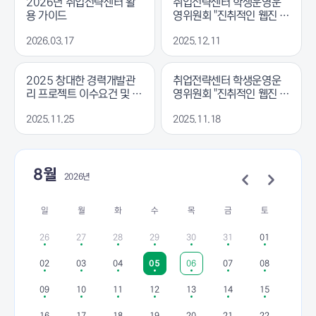
2026년 취업전략센터 활
취업전략센터 학생운영운
용 가이드
영위원회 "진취적인 웹진 V
ol.6" 발행
2026.03.17
2025.12.11
2025 창대한 경력개발관
취업전략센터 학생운영운
리 프로젝트 이수요건 및 제
영위원회 "진취적인 웹진 V
출서류 안내
ol.5" 발행
2025.11.25
2025.11.18
8월
2026년
일
월
화
수
목
금
토
26
27
28
29
30
31
01
02
03
04
05
06
07
08
09
10
11
12
13
14
15
16
17
18
19
20
21
22