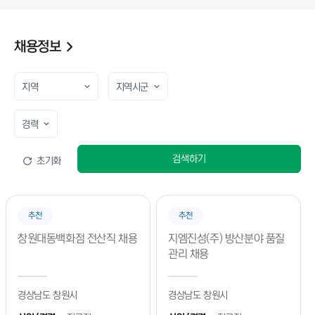
2026년 졸업(예정)자 취업지원 수요조사
진행일
2026.09.01 ~ 2026.09.01
채용정보
가상기업 프로젝트 RE:ON 3기 참가자 모집
진행일
2026.09.01 ~ 2026.12.18
2026 직무부트 트랙(직무분석형(8월_금융권 직무 분야)
진행일
2026.08.26 ~ 2026.08.26
검색하기
초기화
★취업은 실전이다! 3,4학년을 위한 취업실전트랙(8월 모집중)★
진행일
2026.08.19 ~ 2026.08.19
추천
추천
2026년 졸업생 특화 프로그램 「ALL PASS 하반기 공채 대비 취업 특강」
프로그램 (NCS/AI역량검사/인적성)
창원대동백화점 전산직 채용
지엠진성(주) 방산분야 품질
진행일
2026.08.12 ~ 2026.08.12
관리 채용
2026년 졸업생 특화 프로그램 사업 「Career-Up 멘토링 스터디」 8월 직무
경상남도 창원시
경상남도 창원시
멘토링 모집 (중소벤처기업진흥공단 사무, 현대비앤지스틸 생산관리, 마케