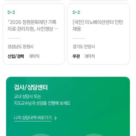
D-2
D-2
「2026 창원문화재단 기록
[국전] 이노베이션센터 인턴
자료 관리지원」 사진영상 촬
채용
영관리 분야 채용 공고
경상남도 창원시
경기도 안양시
신입/경력
계약직
무관
계약직
검사/상담센터
교내 상담사 또는
지도교수님과 상담을 진행해 보세요
나의 상담내역 바로가기