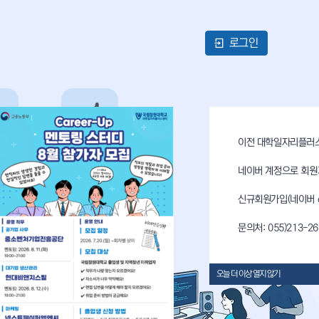
로그인
이전 대학일자리플러스센터 
책
공지사항
네이버 계정으로 회원
신규회원가입(네이버 o
문의처: 055)213-26
오늘 더 이상 열지 않기