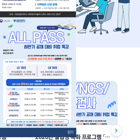
모집중
모집
닫기
2026년 졸업생 특화 프로그램 사업 「Career-Up 멘토링 스터디」 8월 직무 멘토링 모집 (중소벤처기업진흥공단 사무, 현대비앤지스틸 생산관리, 마케팅/비대면진행) [2회차]
2026년 졸업생 특화 프로그램 「ALL PASS 하반기 공채 대비 취업 특강」프로그램 (NCS/AI역량검사/인적성) [1회차]