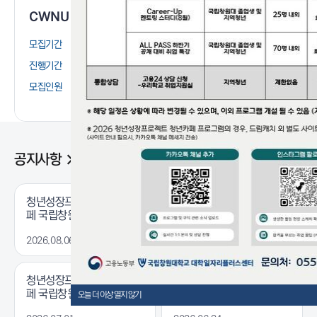
CWNU 졸업생 커리어 골든타임 프로젝트 [3차 실전 특강] [1회차]
모집기간
26. 07. 23 ~ 26. 08. 10
모집기간
진행기간
26. 08. 11 ~ 26. 08. 11
진행기간
모집인원
20명
모집인원
공지사항
청년성장프로젝트 청년카
취업전략센터·대학일자리
페 국립창원대학교(8월) 프
플러스센터 8월 운영 프로
로그램 안내
그램 안내
2026.08.06
2026.08.06
청년성장프로젝트 청년카
취업전략센터·대학일자리
페 국립창원대학교(7월) 프
플러스센터 7월 운영 프로
오늘 더 이상 열지 않기
로그램 안내
그램 안내